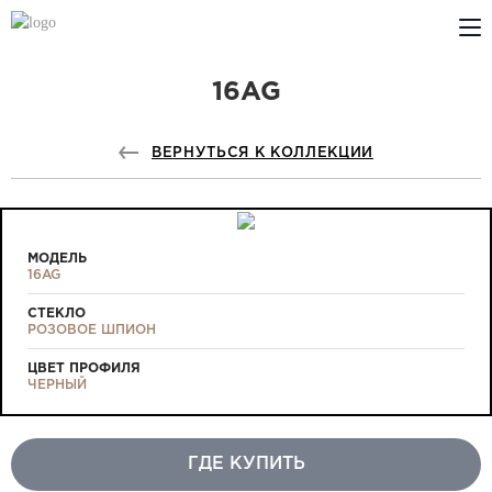
16AG
КОМПАНИЯ
PROFILDOORS
ВЕРНУТЬСЯ К КОЛЛЕКЦИИ
PROFILDOORS ORANGE
ГДЕ КУПИТЬ
МОДЕЛЬ
16AG
СОТРУДНИЧЕСТВО
СТЕКЛО
РОЗОВОЕ ШПИОН
ТЕХПОДДЕРЖКА
ЦВЕТ ПРОФИЛЯ
ЧЕРНЫЙ
ГДЕ КУПИТЬ
Проекты