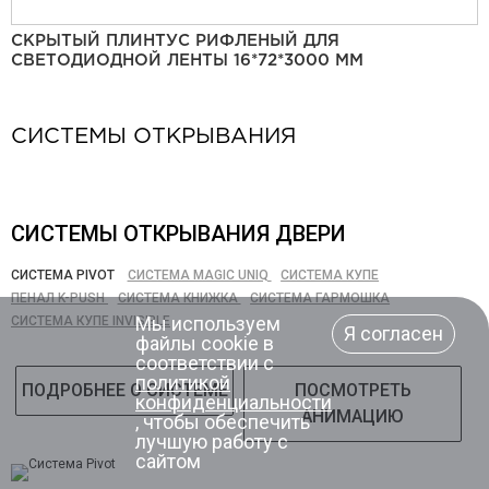
СКРЫТЫЙ ПЛИНТУС РИФЛЕНЫЙ ДЛЯ
СВЕТОДИОДНОЙ ЛЕНТЫ 16*72*3000 ММ
СИСТЕМЫ ОТКРЫВАНИЯ
СИСТЕМЫ ОТКРЫВАНИЯ ДВЕРИ
СИСТЕМА PIVOT
СИСТЕМА MAGIC UNIQ
СИСТЕМА КУПЕ
ПЕНАЛ K-PUSH
СИСТЕМА КНИЖКА
СИСТЕМА ГАРМОШКА
Мы используем
СИСТЕМА КУПЕ INVISIBLE
Я согласен
файлы cookie в
соответствии с
политикой
ПОДРОБНЕЕ О СИСТЕМЕ
ПОСМОТРЕТЬ
конфиденциальности
АНИМАЦИЮ
, чтобы обеспечить
лучшую работу с
сайтом