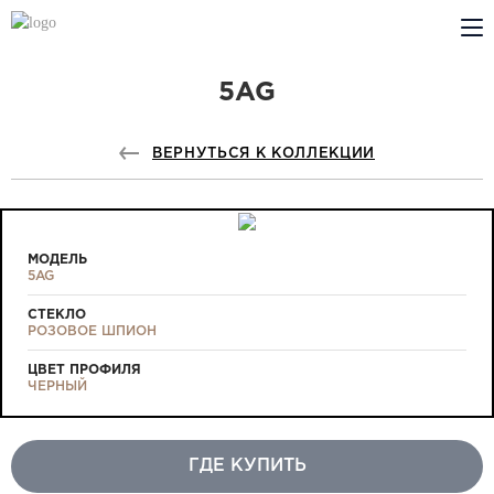
5AG
КОМПАНИЯ
PROFILDOORS
ВЕРНУТЬСЯ К КОЛЛЕКЦИИ
PROFILDOORS ORANGE
ГДЕ КУПИТЬ
МОДЕЛЬ
5AG
СОТРУДНИЧЕСТВО
СТЕКЛО
РОЗОВОЕ ШПИОН
ТЕХПОДДЕРЖКА
ЦВЕТ ПРОФИЛЯ
ЧЕРНЫЙ
ГДЕ КУПИТЬ
Проекты