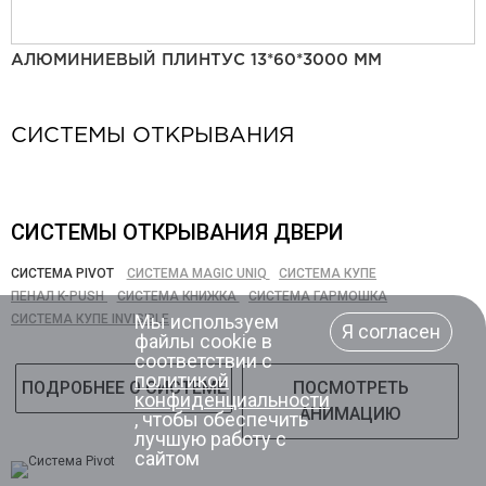
АЛЮМИНИЕВЫЙ ПЛИНТУС 13*60*3000 ММ
СИСТЕМЫ ОТКРЫВАНИЯ
СИСТЕМЫ ОТКРЫВАНИЯ ДВЕРИ
СИСТЕМА PIVOT
СИСТЕМА MAGIC UNIQ
СИСТЕМА КУПЕ
ПЕНАЛ K-PUSH
СИСТЕМА КНИЖКА
СИСТЕМА ГАРМОШКА
Мы используем
СИСТЕМА КУПЕ INVISIBLE
Я согласен
файлы cookie в
соответствии с
политикой
ПОДРОБНЕЕ О СИСТЕМЕ
ПОСМОТРЕТЬ
конфиденциальности
АНИМАЦИЮ
, чтобы обеспечить
лучшую работу с
сайтом