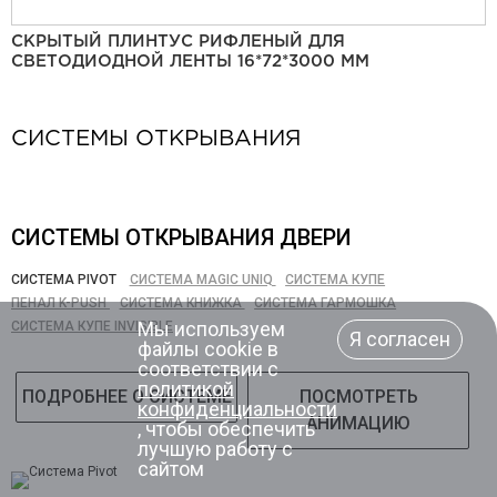
СКРЫТЫЙ ПЛИНТУС РИФЛЕНЫЙ ДЛЯ
СВЕТОДИОДНОЙ ЛЕНТЫ 16*72*3000 ММ
СИСТЕМЫ ОТКРЫВАНИЯ
СИСТЕМЫ ОТКРЫВАНИЯ ДВЕРИ
СИСТЕМА PIVOT
СИСТЕМА MAGIC UNIQ
СИСТЕМА КУПЕ
ПЕНАЛ K-PUSH
СИСТЕМА КНИЖКА
СИСТЕМА ГАРМОШКА
Мы используем
СИСТЕМА КУПЕ INVISIBLE
Я согласен
файлы cookie в
соответствии с
политикой
ПОДРОБНЕЕ О СИСТЕМЕ
ПОСМОТРЕТЬ
конфиденциальности
АНИМАЦИЮ
, чтобы обеспечить
лучшую работу с
сайтом