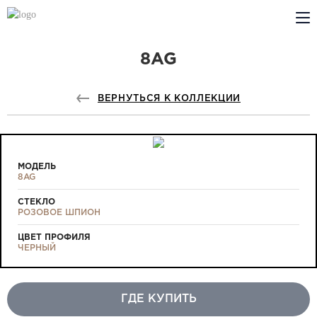
8AG
КОМПАНИЯ
PROFILDOORS
ВЕРНУТЬСЯ К КОЛЛЕКЦИИ
PROFILDOORS ORANGE
ГДЕ КУПИТЬ
МОДЕЛЬ
8AG
СОТРУДНИЧЕСТВО
СТЕКЛО
РОЗОВОЕ ШПИОН
ТЕХПОДДЕРЖКА
ЦВЕТ ПРОФИЛЯ
ЧЕРНЫЙ
ГДЕ КУПИТЬ
Проекты