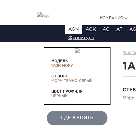
КОМПАНИЯ
AGN
AGK
AG
AT
AG
Фурнитура
ProfilD
МОДЕЛЬ
1
1AGN МОРУ
СТЕКЛО
МОРУ ТЕМНО-СЕРЫЙ
СТЕ
ЦВЕТ ПРОФИЛЯ
ЧЕРНЫЙ
Мору 
ГДЕ КУПИТЬ