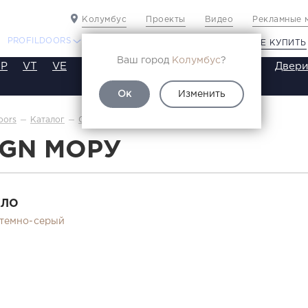
Колумбус
Проекты
Видео
Рекламные 
PROFILDOORS
PROFILDOORS ORANGE
ГДЕ КУПИТЬ
Ваш город
Колумбус
?
P
VT
VE
VA
SA
SE
ST
SW
SWB
Двери
Ок
Изменить
1AGN МОРУ
oors
Каталог
Серия AGN
AGN МОРУ
КЛО
темно-серый