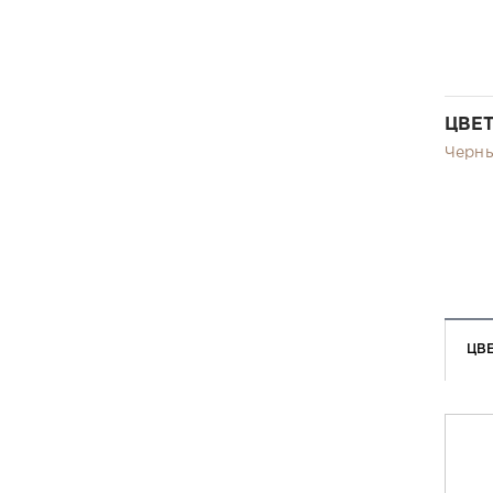
ЦВЕ
Черн
ЦВ