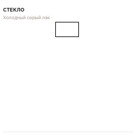
Видео
СТЕКЛО
Замер и монтаж Москва и МО
Холодный серый лак
Рекламные материалы
RU