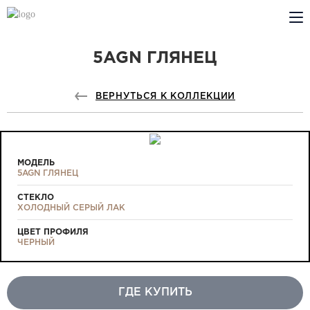
5AGN ГЛЯНЕЦ
КОМПАНИЯ
PROFILDOORS
ВЕРНУТЬСЯ К КОЛЛЕКЦИИ
PROFILDOORS ORANGE
ГДЕ КУПИТЬ
МОДЕЛЬ
5AGN ГЛЯНЕЦ
СОТРУДНИЧЕСТВО
СТЕКЛО
ХОЛОДНЫЙ СЕРЫЙ ЛАК
ТЕХПОДДЕРЖКА
ЦВЕТ ПРОФИЛЯ
ЧЕРНЫЙ
ГДЕ КУПИТЬ
Проекты