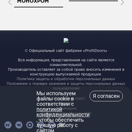
МОНОХРОМ
© Официальный сайт фабрики «ProfilDoors»
Вся информация, представленная на сайте является
ознакомительной.
Производитель оставляет за собой право вносить изменения в
конструкцию выпускаемой продукции.
Политика защиты и обработки персональных данных
Положение о порядке хранения и защиты персональных данных
пользователей
Мы используем
Я согласен
файлы cookie в
Корпоративный отдел
соответствии с
Дилерам
политикой
Дизайнерам
конфиденциальности
Замер и монтаж Москва и МО
, чтобы обеспечить
лучшую работу с
сайтом