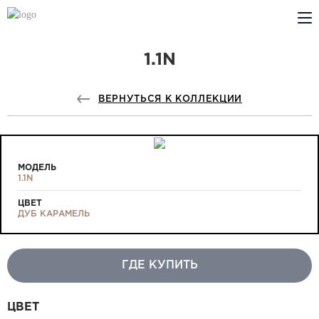
1.1N
КОМПАНИЯ
PROFILDOORS
ВЕРНУТЬСЯ К КОЛЛЕКЦИИ
PROFILDOORS ORANGE
ГДЕ КУПИТЬ
МОДЕЛЬ
1.1N
СОТРУДНИЧЕСТВО
ЦВЕТ
ДУБ КАРАМЕЛЬ
ТЕХПОДДЕРЖКА
ГДЕ КУПИТЬ
Проекты
ЦВЕТ