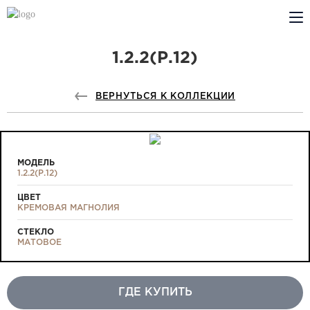
1.2.2(Р.12)
КОМПАНИЯ
PROFILDOORS
ВЕРНУТЬСЯ К КОЛЛЕКЦИИ
PROFILDOORS ORANGE
ГДЕ КУПИТЬ
МОДЕЛЬ
1.2.2(Р.12)
СОТРУДНИЧЕСТВО
ЦВЕТ
КРЕМОВАЯ МАГНОЛИЯ
ТЕХПОДДЕРЖКА
СТЕКЛО
МАТОВОЕ
ГДЕ КУПИТЬ
Проекты