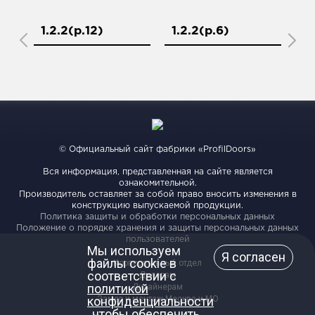
1.2.2(р.12)
1.2.2(р.6)
1.
© Официальный сайт фабрики «ProfilDoors»
Вся информация, представленная на сайте является
ознакомительной.
Производитель оставляет за собой право вносить изменения в
конструкцию выпускаемой продукции.
Политика защиты и обработки персональных данных
Положение о порядке хранения и защиты персональных данных
пользователей
Мы используем
Я согласен
файлы cookie в
Корпоративный отдел
соответствии с
Дилерам
политикой
Дизайнерам
конфиденциальности
Замер и монтаж Москва и МО
, чтобы обеспечить