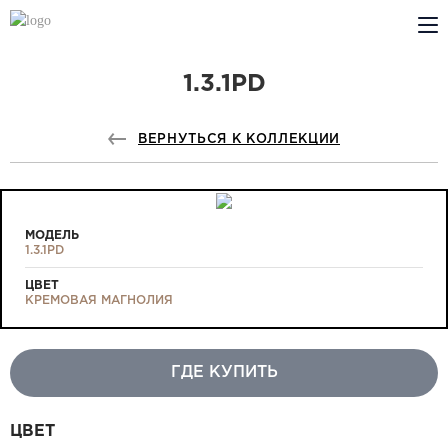
1.3.1PD
КОМПАНИЯ
PROFILDOORS
ВЕРНУТЬСЯ К КОЛЛЕКЦИИ
PROFILDOORS ORANGE
ГДЕ КУПИТЬ
МОДЕЛЬ
1.3.1PD
СОТРУДНИЧЕСТВО
ЦВЕТ
КРЕМОВАЯ МАГНОЛИЯ
ТЕХПОДДЕРЖКА
ГДЕ КУПИТЬ
Проекты
ЦВЕТ