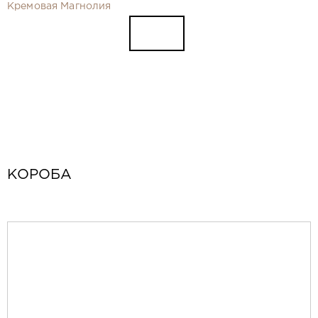
Видео
Кремовая Магнолия
Замер и монтаж Москва и МО
Рекламные материалы
RU
КОРОБА