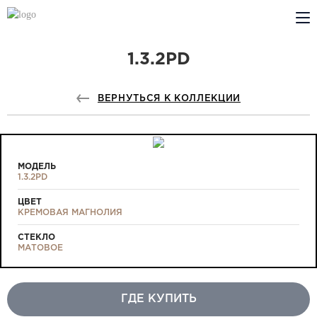
1.3.2PD
КОМПАНИЯ
PROFILDOORS
ВЕРНУТЬСЯ К КОЛЛЕКЦИИ
PROFILDOORS ORANGE
ГДЕ КУПИТЬ
МОДЕЛЬ
1.3.2PD
СОТРУДНИЧЕСТВО
ЦВЕТ
КРЕМОВАЯ МАГНОЛИЯ
ТЕХПОДДЕРЖКА
СТЕКЛО
МАТОВОЕ
ГДЕ КУПИТЬ
Проекты