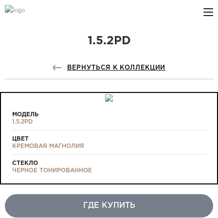
1.5.2PD
КОМПАНИЯ
PROFILDOORS
ВЕРНУТЬСЯ К КОЛЛЕКЦИИ
PROFILDOORS ORANGE
ГДЕ КУПИТЬ
МОДЕЛЬ
1.5.2PD
СОТРУДНИЧЕСТВО
ЦВЕТ
КРЕМОВАЯ МАГНОЛИЯ
ТЕХПОДДЕРЖКА
СТЕКЛО
ЧЕРНОЕ ТОНИРОВАННОЕ
ГДЕ КУПИТЬ
Проекты