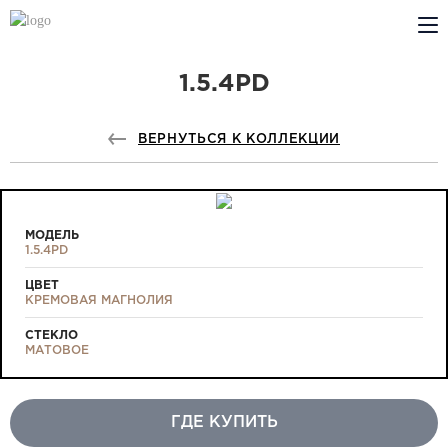
1.5.4PD
КОМПАНИЯ
PROFILDOORS
ВЕРНУТЬСЯ К КОЛЛЕКЦИИ
PROFILDOORS ORANGE
ГДЕ КУПИТЬ
МОДЕЛЬ
1.5.4PD
СОТРУДНИЧЕСТВО
ЦВЕТ
КРЕМОВАЯ МАГНОЛИЯ
ТЕХПОДДЕРЖКА
СТЕКЛО
МАТОВОЕ
ГДЕ КУПИТЬ
Проекты