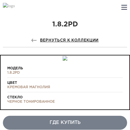
1.8.2PD
КОМПАНИЯ
PROFILDOORS
ВЕРНУТЬСЯ К КОЛЛЕКЦИИ
PROFILDOORS ORANGE
ГДЕ КУПИТЬ
МОДЕЛЬ
1.8.2PD
СОТРУДНИЧЕСТВО
ЦВЕТ
КРЕМОВАЯ МАГНОЛИЯ
ТЕХПОДДЕРЖКА
СТЕКЛО
ЧЕРНОЕ ТОНИРОВАННОЕ
ГДЕ КУПИТЬ
Проекты