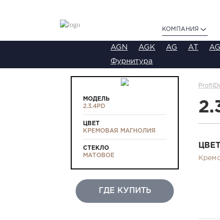
КОМПАНИЯ
AGN
AGK
AG
AT
AG
Фурнитура
ProfilD
МОДЕЛЬ
2.
2.3.4PD
ЦВЕТ
КРЕМОВАЯ МАГНОЛИЯ
ЦВЕ
СТЕКЛО
МАТОВОЕ
Кремо
ГДЕ КУПИТЬ