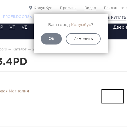
Колумбус
Проекты
Видео
Рекламные 
PROFILDOORS
PROFILDOORS ORANGE
ГДЕ КУПИТЬ
Ваш город
Колумбус
?
P
VT
VE
VA
SA
SE
ST
SW
SWB
Двери
Ок
Изменить
2.3.4PD
oors
Каталог
3.4PD
Т
вая Магнолия