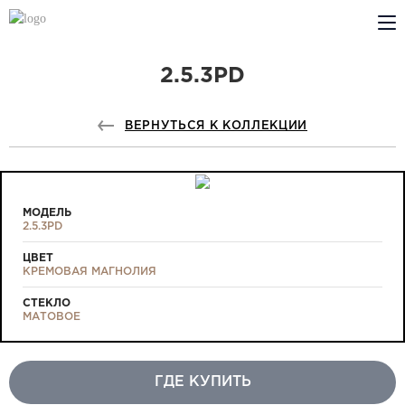
2.5.3PD
КОМПАНИЯ
PROFILDOORS
ВЕРНУТЬСЯ К КОЛЛЕКЦИИ
PROFILDOORS ORANGE
ГДЕ КУПИТЬ
МОДЕЛЬ
2.5.3PD
СОТРУДНИЧЕСТВО
ЦВЕТ
КРЕМОВАЯ МАГНОЛИЯ
ТЕХПОДДЕРЖКА
СТЕКЛО
МАТОВОЕ
ГДЕ КУПИТЬ
Проекты