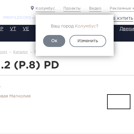
Колумбус
Проекты
Видео
Рекламные 
PROFILDOORS
PROFILDOORS ORANGE
ГДЕ КУПИТЬ
Ваш город
Колумбус
?
P
VT
VE
VA
SA
SE
ST
SW
SWB
Двери
Ок
Изменить
3.1.2(р.8)
oors
Каталог
1.2 (Р.8) PD
Т
вая Магнолия