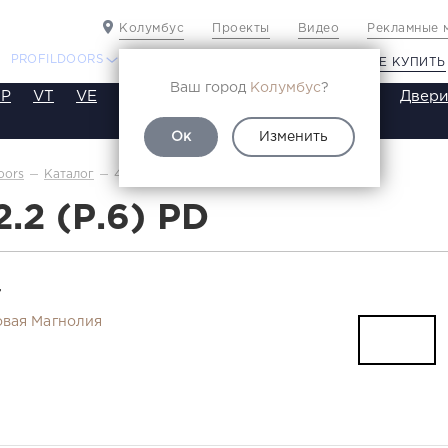
Колумбус
Проекты
Видео
Рекламные 
PROFILDOORS
PROFILDOORS ORANGE
ГДЕ КУПИТЬ
Ваш город
Колумбус
?
P
VT
VE
VA
SA
SE
ST
SW
SWB
Двери
Ок
Изменить
4.2.2(р.6)
oors
Каталог
2.2 (Р.6) PD
Т
вая Магнолия