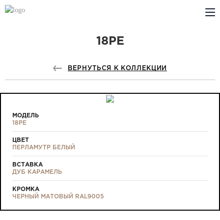
18PE
КОМПАНИЯ
PROFILDOORS
ВЕРНУТЬСЯ К КОЛЛЕКЦИИ
PROFILDOORS ORANGE
ГДЕ КУПИТЬ
МОДЕЛЬ
18PE
СОТРУДНИЧЕСТВО
ЦВЕТ
ПЕРЛАМУТР БЕЛЫЙ
ТЕХПОДДЕРЖКА
ВСТАВКА
ДУБ КАРАМЕЛЬ
КРОМКА
ЧЕРНЫЙ МАТОВЫЙ RAL9005
Проекты