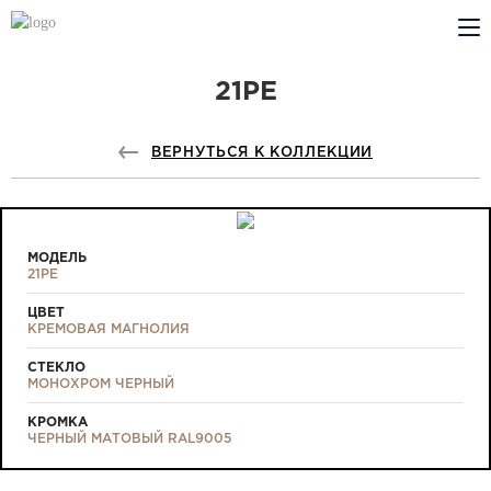
21PE
КОМПАНИЯ
PROFILDOORS
ВЕРНУТЬСЯ К КОЛЛЕКЦИИ
PROFILDOORS ORANGE
ГДЕ КУПИТЬ
МОДЕЛЬ
21PE
СОТРУДНИЧЕСТВО
ЦВЕТ
КРЕМОВАЯ МАГНОЛИЯ
ТЕХПОДДЕРЖКА
СТЕКЛО
МОНОХРОМ ЧЕРНЫЙ
КРОМКА
ЧЕРНЫЙ МАТОВЫЙ RAL9005
Проекты