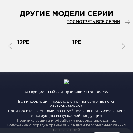
ДРУГИЕ МОДЕЛИ СЕРИИ
ПОСМОТРЕТЬ ВСЕ СЕРИИ
19PE
1PE
2
© Официальный сайт фабрики «ProfilDoors»
Вся информация, представленная на сайте является
ознакомительной.
Производитель оставляет за собой право вносить изменения в
конструкцию выпускаемой продукции.
Политика защиты и обработки персональных данных
Положение о порядке хранения и защиты персональных данных
пользователей