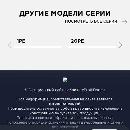
ДРУГИЕ МОДЕЛИ СЕРИИ
ПОСМОТРЕТЬ ВСЕ СЕРИИ
1PE
20PE
2
© Официальный сайт фабрики «ProfilDoors»
Вся информация, представленная на сайте является
ознакомительной.
Производитель оставляет за собой право вносить изменения в
конструкцию выпускаемой продукции.
Политика защиты и обработки персональных данных
Положение о порядке хранения и защиты персональных данных
пользователей