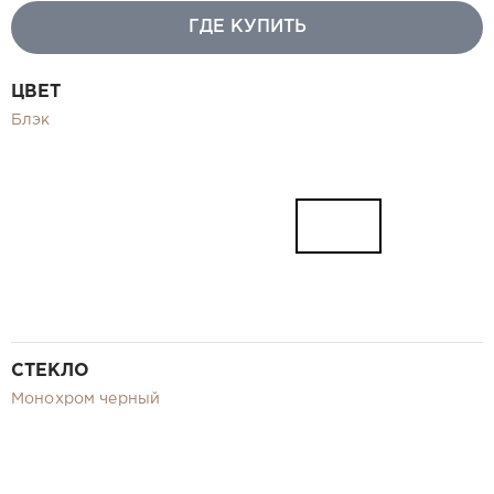
Видео
ГДЕ КУПИТЬ
Замер и монтаж Москва и МО
Рекламные материалы
ЦВЕТ
RU
Блэк
СТЕКЛО
Монохром черный