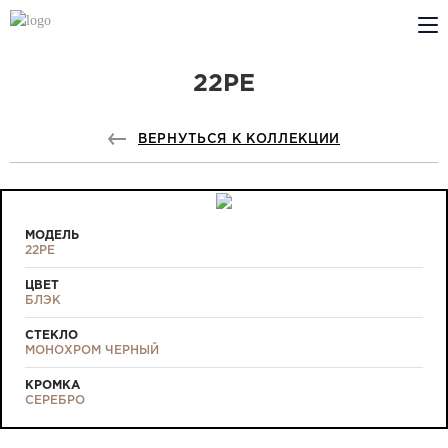
22PE
КОМПАНИЯ
PROFILDOORS
ВЕРНУТЬСЯ К КОЛЛЕКЦИИ
PROFILDOORS ORANGE
ГДЕ КУПИТЬ
МОДЕЛЬ
22PE
СОТРУДНИЧЕСТВО
ЦВЕТ
БЛЭК
ТЕХПОДДЕРЖКА
СТЕКЛО
МОНОХРОМ ЧЕРНЫЙ
КРОМКА
СЕРЕБРО
Проекты