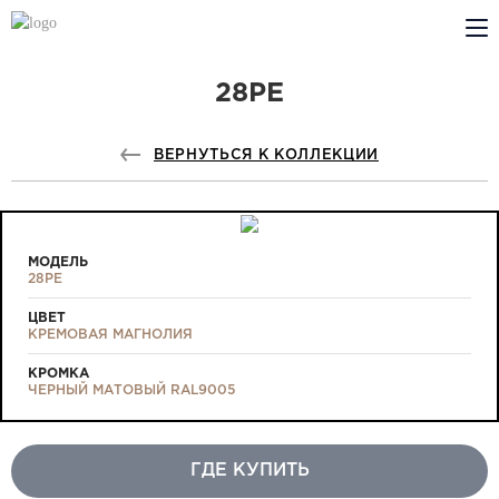
28PE
КОМПАНИЯ
PROFILDOORS
ВЕРНУТЬСЯ К КОЛЛЕКЦИИ
PROFILDOORS ORANGE
ГДЕ КУПИТЬ
МОДЕЛЬ
28PE
СОТРУДНИЧЕСТВО
ЦВЕТ
КРЕМОВАЯ МАГНОЛИЯ
ТЕХПОДДЕРЖКА
КРОМКА
ЧЕРНЫЙ МАТОВЫЙ RAL9005
ГДЕ КУПИТЬ
Проекты