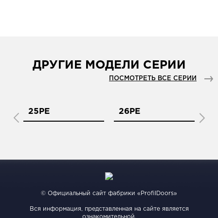
ДРУГИЕ МОДЕЛИ СЕРИИ
ПОСМОТРЕТЬ ВСЕ СЕРИИ
25PE
26PE
2
© Официальный сайт фабрики «ProfilDoors»
Вся информация, представленная на сайте является
ознакомительной.