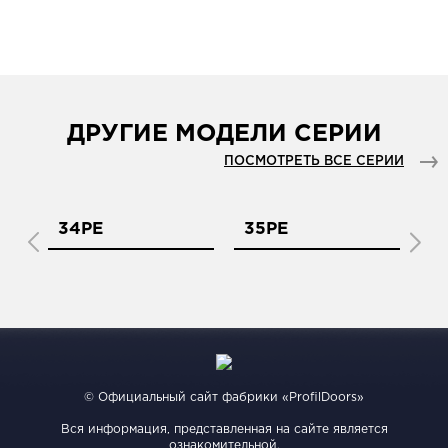
ДРУГИЕ МОДЕЛИ СЕРИИ
ПОСМОТРЕТЬ ВСЕ СЕРИИ
34PE
35PE
3
© Официальный сайт фабрики «ProfilDoors»
Вся информация, представленная на сайте является
ознакомительной.