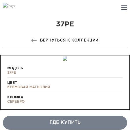
37PE
КОМПАНИЯ
PROFILDOORS
ВЕРНУТЬСЯ К КОЛЛЕКЦИИ
PROFILDOORS ORANGE
ГДЕ КУПИТЬ
МОДЕЛЬ
37PE
СОТРУДНИЧЕСТВО
ЦВЕТ
КРЕМОВАЯ МАГНОЛИЯ
ТЕХПОДДЕРЖКА
КРОМКА
СЕРЕБРО
ГДЕ КУПИТЬ
Проекты