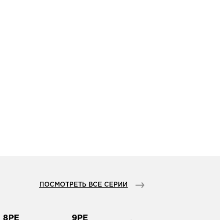
ПОСМОТРЕТЬ ВСЕ СЕРИИ
8PE
9PE
10PE
11