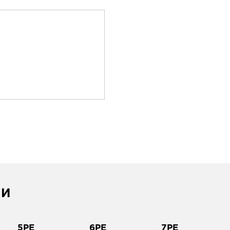
ИИ
5PE
6PE
7PE