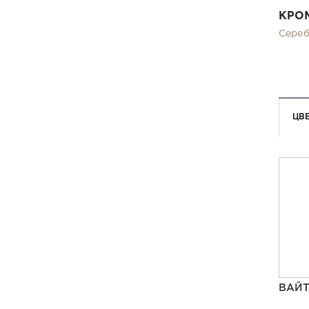
КРО
Сере
ЦВ
ВАЙ