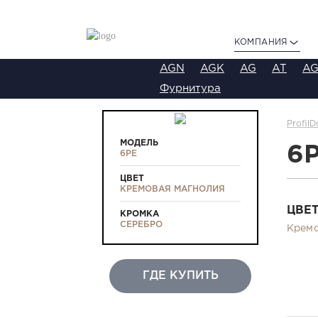
КОМПАНИЯ
AGN
AGK
AG
AT
AG
Фурнитура
ProfilD
МОДЕЛЬ
6
6PE
ЦВЕТ
КРЕМОВАЯ МАГНОЛИЯ
ЦВЕ
КРОМКА
СЕРЕБРО
Кремо
ГДЕ КУПИТЬ