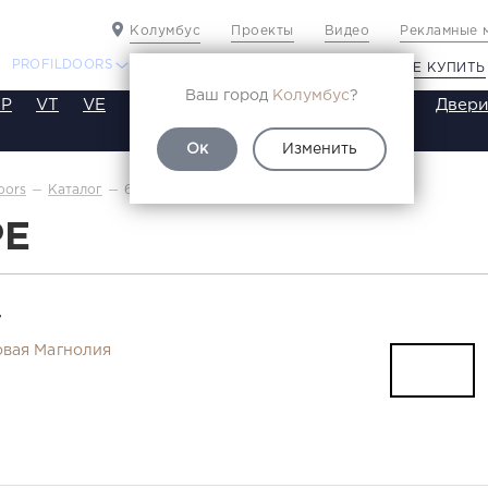
Колумбус
Проекты
Видео
Рекламные 
PROFILDOORS
PROFILDOORS ORANGE
ГДЕ КУПИТЬ
Ваш город
Колумбус
?
P
VT
VE
VA
SA
SE
ST
SW
SWB
Двери
Ок
Изменить
6PE
oors
Каталог
PE
Т
вая Магнолия