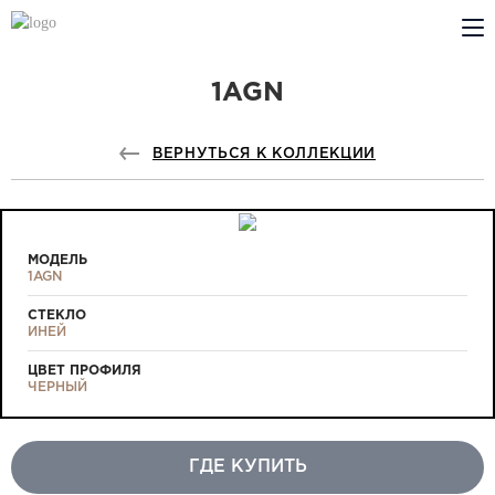
1AGN
КОМПАНИЯ
PROFILDOORS
ВЕРНУТЬСЯ К КОЛЛЕКЦИИ
PROFILDOORS ORANGE
ГДЕ КУПИТЬ
МОДЕЛЬ
1AGN
СОТРУДНИЧЕСТВО
СТЕКЛО
ИНЕЙ
ТЕХПОДДЕРЖКА
ЦВЕТ ПРОФИЛЯ
ЧЕРНЫЙ
ГДЕ КУПИТЬ
Проекты