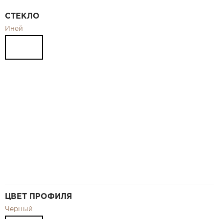
Видео
СТЕКЛО
Замер и монтаж Москва и МО
Иней
Рекламные материалы
RU
ЦВЕТ ПРОФИЛЯ
Черный