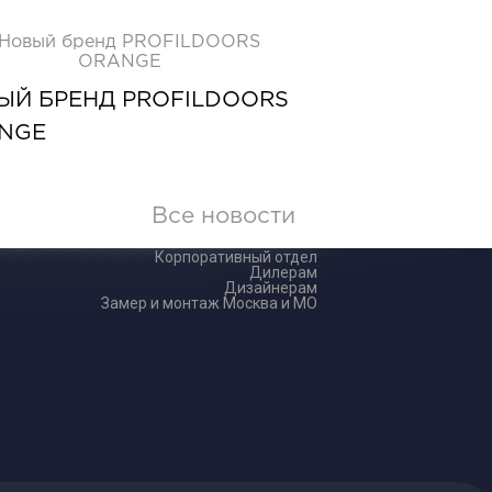
ЫЙ БРЕНД PROFILDOORS
NGE
Все новости
Корпоративный отдел
Дилерам
Дизайнерам
Замер и монтаж Москва и МО