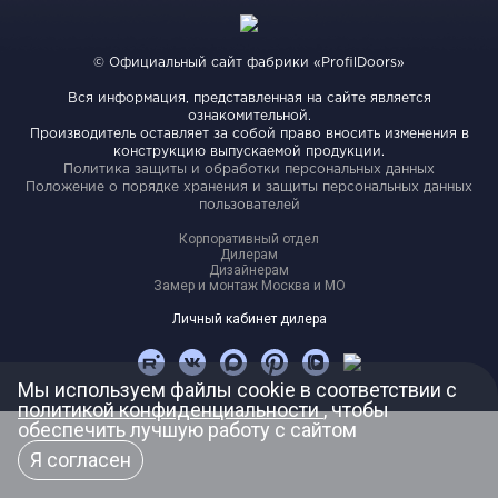
Видео
Замер и монтаж Москва и МО
© Официальный сайт фабрики «ProfilDoors»
Рекламные материалы
Вся информация, представленная на сайте является
RU
ознакомительной.
Производитель оставляет за собой право вносить изменения в
конструкцию выпускаемой продукции.
Политика защиты и обработки персональных данных
Положение о порядке хранения и защиты персональных данных
пользователей
Корпоративный отдел
Дилерам
Дизайнерам
Замер и монтаж Москва и МО
Личный кабинет дилера
Мы используем файлы cookie в соответствии с
политикой конфиденциальности
, чтобы
обеспечить лучшую работу с сайтом
Я согласен