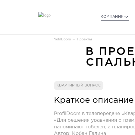
КОМПАНИЯ
ProfilDoors
Проекты
В ПРО
СПАЛЬ
КВАРТИРНЫЙ ВОПРОС
Краткое описание
ProfilDoors в телепередаче «Кв
«Для решения уравнения с трем
напоминают гобелен, а планиров
Автор: Кобан Галина