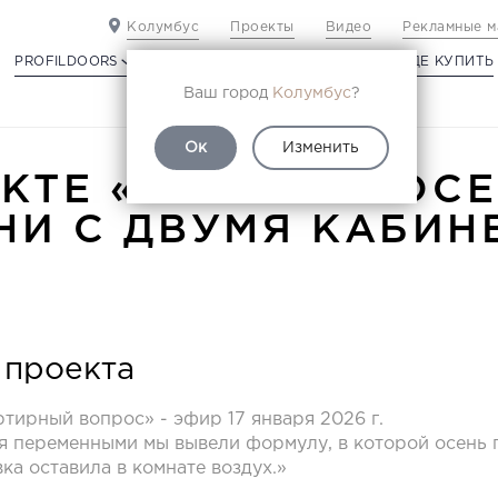
Колумбус
Проекты
Видео
Рекламные м
PROFILDOORS
PROFILDOORS ORANGE
ГДЕ КУПИТЬ
Ваш город
Колумбус
?
Ок
Изменить
ЕКТЕ «ЗОЛОТАЯ ОСЕ
НИ С ДВУМЯ КАБИН
 проекта
артирный вопрос» - эфир 17 января 2026 г.
я переменными мы вывели формулу, в которой осень 
ка оставила в комнате воздух.»