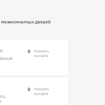
 межкомнатных дверей
17
Показать
на карте
doors.de
0
Показать
на карте
ors-
e