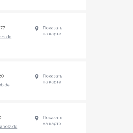
377
Показать
на карте
ors.de
20
Показать
на карте
b.de
0
Показать
на карте
aholz.de