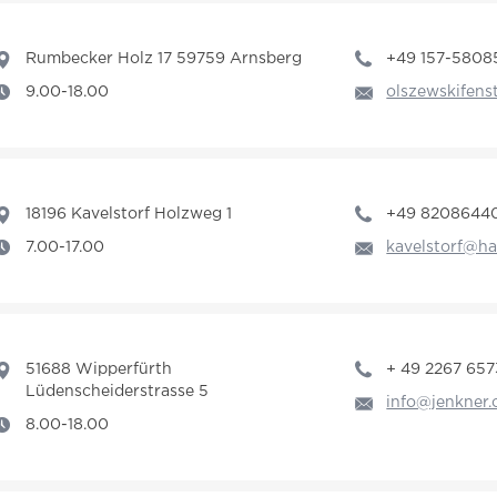
Rumbecker Holz 17 59759 Arnsberg
+49 157-5808
9.00-18.00
olszewskifens
18196 Kavelstorf Holzweg 1
+49 8208644
7.00-17.00
kavelstorf@ha
51688 Wipperfürth
+ 49 2267 65
Lüdenscheiderstrasse 5
info@jenkner
8.00-18.00