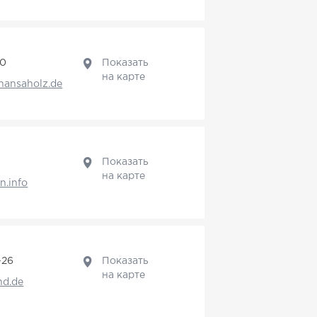
50
Показать
на карте
hansaholz.de
Показать
на карте
n.info
-26
Показать
на карте
nd.de