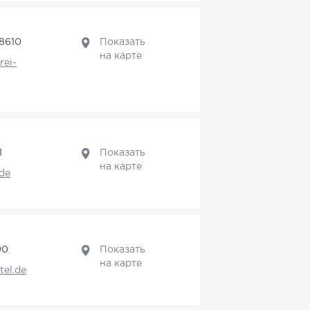
8610
Показать
на карте
rei-
1
Показать
на карте
de
90
Показать
на карте
tel.de