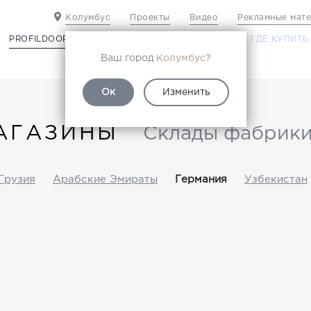
Колумбус
Проекты
Видео
Рекламные мат
PROFILDOORS
PROFILDOORS ORANGE
ГДЕ КУПИТЬ
Ваш город
Колумбус
?
Ок
Изменить
АГАЗИНЫ
Склады фабрик
Грузия
Арабские Эмираты
Германия
Узбекистан