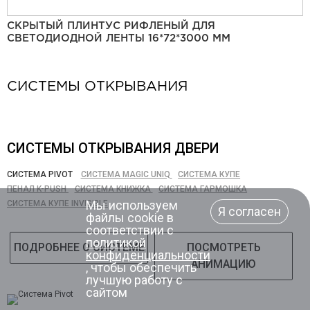
СКРЫТЫЙ ПЛИНТУС РИФЛЕНЫЙ ДЛЯ
СВЕТОДИОДНОЙ ЛЕНТЫ 16*72*3000 ММ
СИСТЕМЫ ОТКРЫВАНИЯ
СИСТЕМЫ ОТКРЫВАНИЯ ДВЕРИ
СИСТЕМА PIVOT
СИСТЕМА MAGIC UNIQ
СИСТЕМА КУПЕ
ПЕНАЛ K-PUSH
СИСТЕМА КНИЖКА
СИСТЕМА ГАРМОШКА
Мы используем
СИСТЕМА КУПЕ INVISIBLE
Я согласен
файлы cookie в
соответствии с
политикой
ПОДРОБНЕЕ О СИСТЕМЕ
ПОСМОТРЕТЬ
конфиденциальности
АНИМАЦИЮ
, чтобы обеспечить
лучшую работу с
сайтом