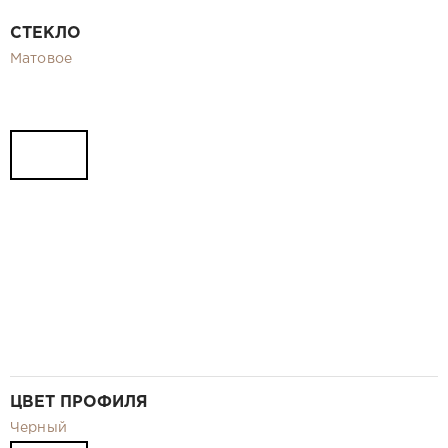
Видео
СТЕКЛО
Замер и монтаж Москва и МО
Матовое
Рекламные материалы
RU
ЦВЕТ ПРОФИЛЯ
Черный