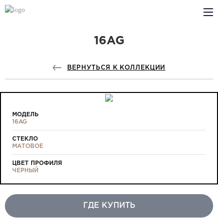
16AG
КОМПАНИЯ
PROFILDOORS
ВЕРНУТЬСЯ К КОЛЛЕКЦИИ
PROFILDOORS ORANGE
ГДЕ КУПИТЬ
МОДЕЛЬ
16AG
СОТРУДНИЧЕСТВО
СТЕКЛО
МАТОВОЕ
ТЕХПОДДЕРЖКА
ЦВЕТ ПРОФИЛЯ
ЧЕРНЫЙ
ГДЕ КУПИТЬ
Проекты