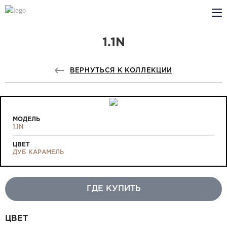
1.1N
КОМПАНИЯ
PROFILDOORS
ВЕРНУТЬСЯ К КОЛЛЕКЦИИ
PROFILDOORS ORANGE
ГДЕ КУПИТЬ
МОДЕЛЬ
1.1N
СОТРУДНИЧЕСТВО
ЦВЕТ
ДУБ КАРАМЕЛЬ
ТЕХПОДДЕРЖКА
ГДЕ КУПИТЬ
Проекты
ЦВЕТ