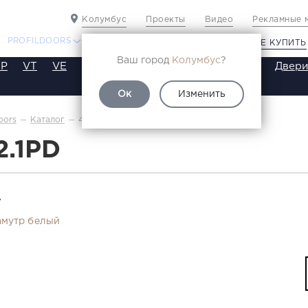
Колумбус
Проекты
Видео
Рекламные 
PROFILDOORS
PROFILDOORS ORANGE
ГДЕ КУПИТЬ
Ваш город
Колумбус
?
P
VT
VE
VA
SA
SE
ST
SW
SWB
Двери
Ок
Изменить
4.2.1PD
oors
Каталог
2.1PD
Т
мутр белый