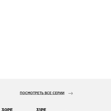
ПОСМОТРЕТЬ ВСЕ СЕРИИ
30PE
31PE
32PE
33