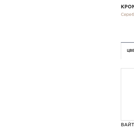
КРО
Сере
ЦВ
ВАЙ