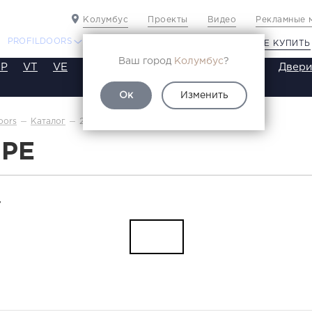
Колумбус
Проекты
Видео
Рекламные 
PROFILDOORS
PROFILDOORS ORANGE
ГДЕ КУПИТЬ
Ваш город
Колумбус
?
P
VT
VE
VA
SA
SE
ST
SW
SWB
Двери
Ок
Изменить
29PE
oors
Каталог
9PE
Т