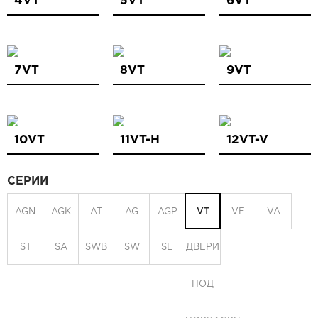
4VT
5VT
6VT
7VT
8VT
9VT
10VT
11VT-H
12VT-V
СЕРИИ
AGN
AGK
AT
AG
AGP
VT
VE
VA
ST
SA
SWB
SW
SE
ДВЕРИ
ПОД