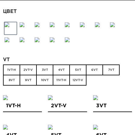
Видео
ЦВЕТ
Замер и монтаж Москва и МО
Рекламные материалы
RU
VT
1VT-H
2VT-V
3VT
4VT
5VT
6VT
7VT
8VT
9VT
10VT
11VT-H
12VT-V
1VT-H
2VT-V
3VT