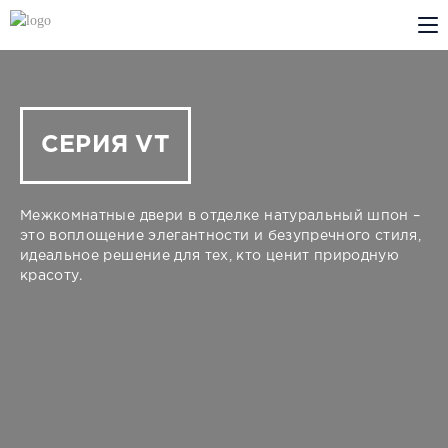
КОМПАНИЯ
PROFILDOORS
СЕРИЯ VT
PROFILDOORS ORANGE
Межкомнатные двери в отделке натуральный шпон –
ГДЕ КУПИТЬ
это воплощение элегантности и безупречного стиля,
идеальное решение для тех, кто ценит природную
красоту.
СОТРУДНИЧЕСТВО
ТЕХПОДДЕРЖКА
Проекты