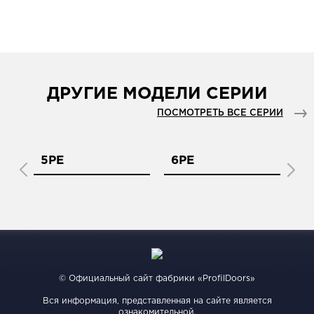
ДРУГИЕ МОДЕЛИ СЕРИИ
ПОСМОТРЕТЬ ВСЕ СЕРИИ
5PE
6PE
7
© Официальный сайт фабрики «ProfilDoors»
Вся информация, представленная на сайте является
ознакомительной.