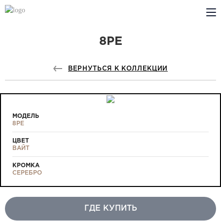
8PE
КОМПАНИЯ
PROFILDOORS
ВЕРНУТЬСЯ К КОЛЛЕКЦИИ
PROFILDOORS ORANGE
ГДЕ КУПИТЬ
МОДЕЛЬ
8PE
СОТРУДНИЧЕСТВО
ЦВЕТ
ВАЙТ
ТЕХПОДДЕРЖКА
КРОМКА
СЕРЕБРО
ГДЕ КУПИТЬ
Проекты