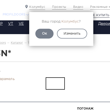
Колумбус
Проекты
Видео
Рекламные 
PROFILDOORS
PROFILDOORS ORANGE
ГДЕ КУПИТЬ
Ваш город
Колумбус
?
P
VT
VE
VA
SA
SE
ST
SW
SWB
Двери
Ок
Изменить
1.3N
oors
Каталог
3N*
Т
арамель
ПОГОНАЖ