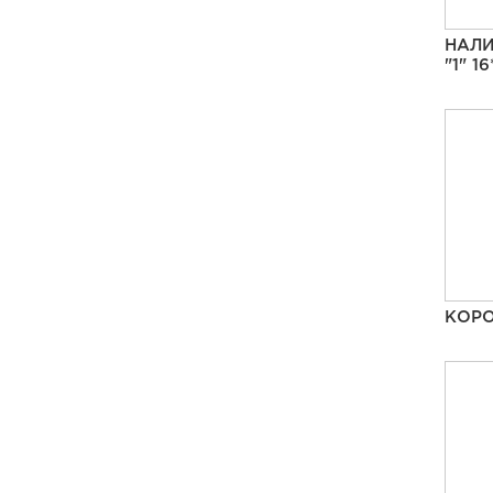
НАЛИ
"1" 1
КОРО