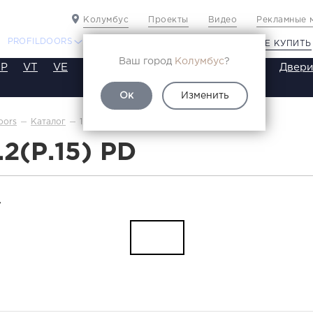
Колумбус
Проекты
Видео
Рекламные 
PROFILDOORS
PROFILDOORS ORANGE
ГДЕ КУПИТЬ
Ваш город
Колумбус
?
P
VT
VE
VA
SA
SE
ST
SW
SWB
Двери
Ок
Изменить
1.1.2(р.15)
oors
Каталог
1.2(Р.15) PD
Т