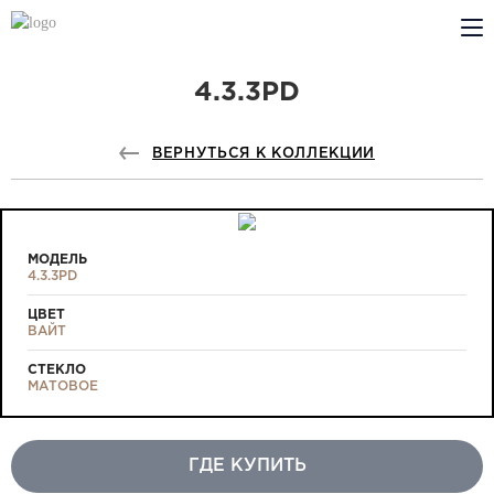
4.3.3PD
КОМПАНИЯ
PROFILDOORS
ВЕРНУТЬСЯ К КОЛЛЕКЦИИ
PROFILDOORS ORANGE
ГДЕ КУПИТЬ
МОДЕЛЬ
4.3.3PD
СОТРУДНИЧЕСТВО
ЦВЕТ
ВАЙТ
ТЕХПОДДЕРЖКА
СТЕКЛО
МАТОВОЕ
ГДЕ КУПИТЬ
Проекты