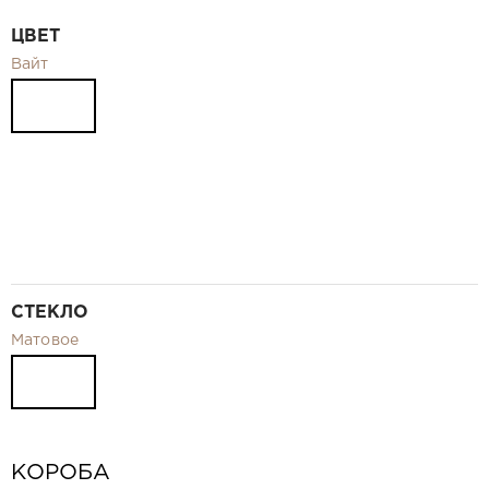
Видео
ЦВЕТ
Замер и монтаж Москва и МО
Вайт
Рекламные материалы
RU
СТЕКЛО
Матовое
КОРОБА