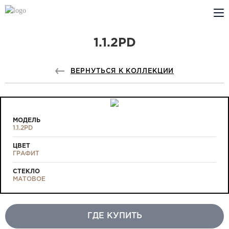
1.1.2PD
КОМПАНИЯ
PROFILDOORS
ВЕРНУТЬСЯ К КОЛЛЕКЦИИ
PROFILDOORS ORANGE
ГДЕ КУПИТЬ
МОДЕЛЬ
1.1.2PD
СОТРУДНИЧЕСТВО
ЦВЕТ
ГРАФИТ
ТЕХПОДДЕРЖКА
СТЕКЛО
МАТОВОЕ
ГДЕ КУПИТЬ
Проекты