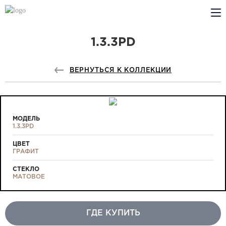
1.3.3PD
КОМПАНИЯ
PROFILDOORS
ВЕРНУТЬСЯ К КОЛЛЕКЦИИ
PROFILDOORS ORANGE
ГДЕ КУПИТЬ
МОДЕЛЬ
1.3.3PD
СОТРУДНИЧЕСТВО
ЦВЕТ
ГРАФИТ
ТЕХПОДДЕРЖКА
СТЕКЛО
МАТОВОЕ
ГДЕ КУПИТЬ
Проекты