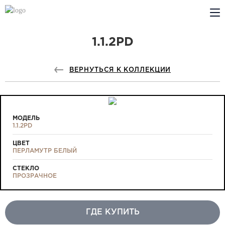
1.1.2PD
КОМПАНИЯ
PROFILDOORS
ВЕРНУТЬСЯ К КОЛЛЕКЦИИ
PROFILDOORS ORANGE
ГДЕ КУПИТЬ
МОДЕЛЬ
1.1.2PD
СОТРУДНИЧЕСТВО
ЦВЕТ
ПЕРЛАМУТР БЕЛЫЙ
ТЕХПОДДЕРЖКА
СТЕКЛО
ПРОЗРАЧНОЕ
ГДЕ КУПИТЬ
Проекты