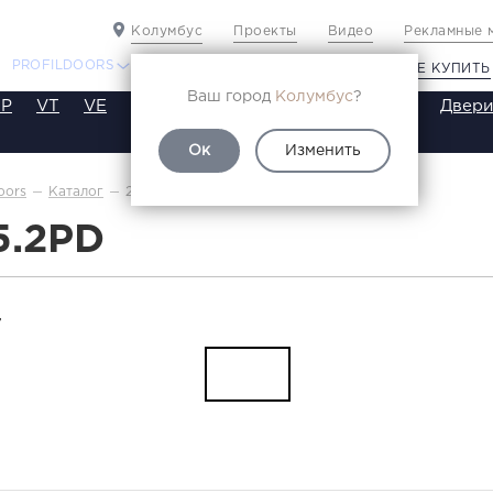
Колумбус
Проекты
Видео
Рекламные 
PROFILDOORS
PROFILDOORS ORANGE
ГДЕ КУПИТЬ
Ваш город
Колумбус
?
P
VT
VE
VA
SA
SE
ST
SW
SWB
Двери
Ок
Изменить
2.5.2PD
oors
Каталог
5.2PD
Т