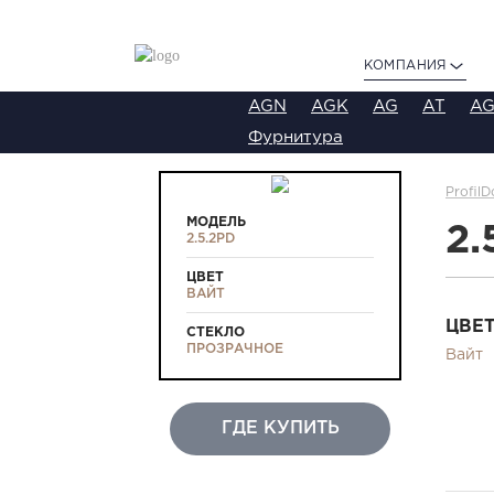
КОМПАНИЯ
AGN
AGK
AG
AT
AG
Фурнитура
ProfilD
МОДЕЛЬ
2.
2.5.2PD
ЦВЕТ
ВАЙТ
ЦВЕ
СТЕКЛО
ПРОЗРАЧНОЕ
Вайт
ГДЕ КУПИТЬ