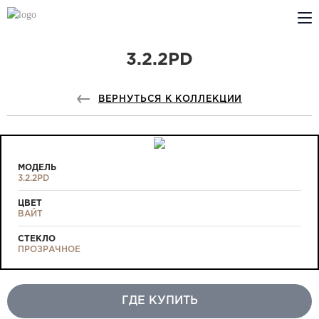
3.2.2PD
КОМПАНИЯ
PROFILDOORS
ВЕРНУТЬСЯ К КОЛЛЕКЦИИ
PROFILDOORS ORANGE
ГДЕ КУПИТЬ
МОДЕЛЬ
3.2.2PD
СОТРУДНИЧЕСТВО
ЦВЕТ
ВАЙТ
ТЕХПОДДЕРЖКА
СТЕКЛО
ПРОЗРАЧНОЕ
ГДЕ КУПИТЬ
Проекты