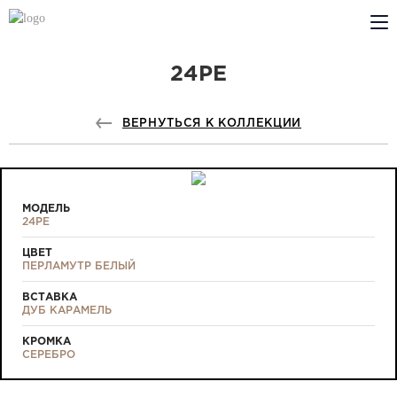
24PE
КОМПАНИЯ
PROFILDOORS
ВЕРНУТЬСЯ К КОЛЛЕКЦИИ
PROFILDOORS ORANGE
ГДЕ КУПИТЬ
МОДЕЛЬ
24PE
СОТРУДНИЧЕСТВО
ЦВЕТ
ПЕРЛАМУТР БЕЛЫЙ
ТЕХПОДДЕРЖКА
ВСТАВКА
ДУБ КАРАМЕЛЬ
КРОМКА
СЕРЕБРО
Проекты