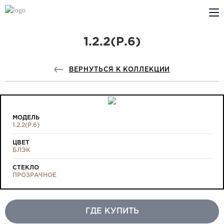
1.2.2(Р.6)
КОМПАНИЯ
PROFILDOORS
ВЕРНУТЬСЯ К КОЛЛЕКЦИИ
PROFILDOORS ORANGE
ГДЕ КУПИТЬ
МОДЕЛЬ
1.2.2(Р.6)
СОТРУДНИЧЕСТВО
ЦВЕТ
БЛЭК
ТЕХПОДДЕРЖКА
СТЕКЛО
ПРОЗРАЧНОЕ
ГДЕ КУПИТЬ
Проекты