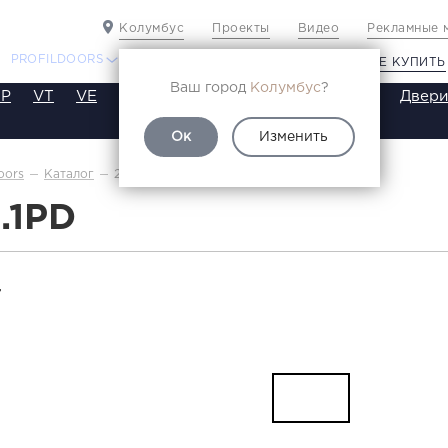
Колумбус
Проекты
Видео
Рекламные 
PROFILDOORS
PROFILDOORS ORANGE
ГДЕ КУПИТЬ
Ваш город
Колумбус
?
P
VT
VE
VA
SA
SE
ST
SW
SWB
Двери
Ок
Изменить
2.1.1PD
oors
Каталог
1.1PD
Т