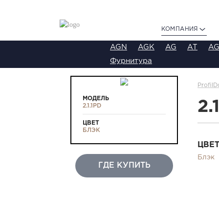
КОМПАНИЯ
AGN
AGK
AG
AT
AG
Фурнитура
ProfilD
МОДЕЛЬ
2.
2.1.1PD
ЦВЕТ
БЛЭК
ЦВЕ
Блэк
ГДЕ КУПИТЬ