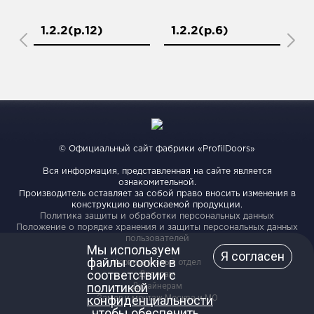
1.2.2(р.12)
1.2.2(р.6)
1.
© Официальный сайт фабрики «ProfilDoors»
Вся информация, представленная на сайте является
ознакомительной.
Производитель оставляет за собой право вносить изменения в
конструкцию выпускаемой продукции.
Политика защиты и обработки персональных данных
Положение о порядке хранения и защиты персональных данных
пользователей
Мы используем
Я согласен
файлы cookie в
Корпоративный отдел
соответствии с
Дилерам
политикой
Дизайнерам
конфиденциальности
Замер и монтаж Москва и МО
, чтобы обеспечить