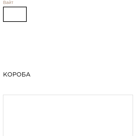
Видео
Вайт
Замер и монтаж Москва и МО
Рекламные материалы
RU
КОРОБА