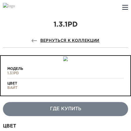
1.3.1PD
КОМПАНИЯ
PROFILDOORS
ВЕРНУТЬСЯ К КОЛЛЕКЦИИ
PROFILDOORS ORANGE
ГДЕ КУПИТЬ
МОДЕЛЬ
1.3.1PD
СОТРУДНИЧЕСТВО
ЦВЕТ
ВАЙТ
ТЕХПОДДЕРЖКА
ГДЕ КУПИТЬ
Проекты
ЦВЕТ