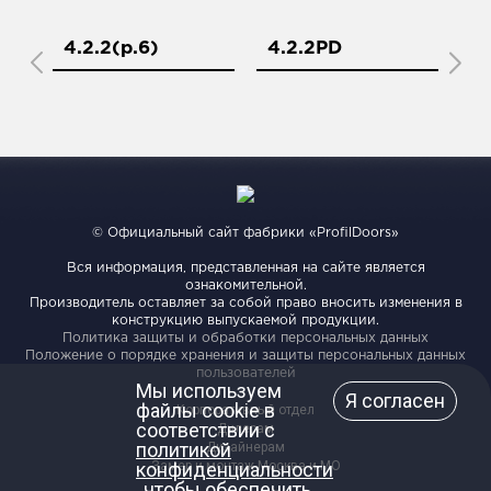
4.2.2(р.6)
4.2.2PD
4
© Официальный сайт фабрики «ProfilDoors»
Вся информация, представленная на сайте является
ознакомительной.
Производитель оставляет за собой право вносить изменения в
конструкцию выпускаемой продукции.
Политика защиты и обработки персональных данных
Положение о порядке хранения и защиты персональных данных
пользователей
Мы используем
Я согласен
файлы cookie в
Корпоративный отдел
соответствии с
Дилерам
политикой
Дизайнерам
конфиденциальности
Замер и монтаж Москва и МО
, чтобы обеспечить