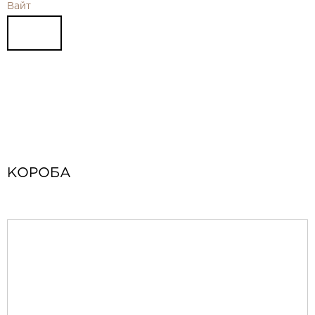
Видео
Вайт
Замер и монтаж Москва и МО
Рекламные материалы
RU
КОРОБА