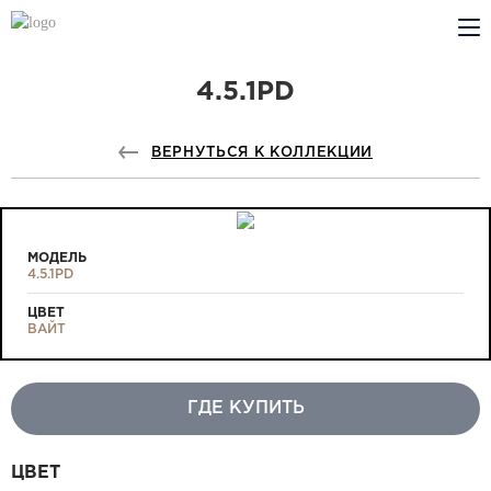
4.5.1PD
КОМПАНИЯ
PROFILDOORS
ВЕРНУТЬСЯ К КОЛЛЕКЦИИ
PROFILDOORS ORANGE
ГДЕ КУПИТЬ
МОДЕЛЬ
4.5.1PD
СОТРУДНИЧЕСТВО
ЦВЕТ
ВАЙТ
ТЕХПОДДЕРЖКА
ГДЕ КУПИТЬ
Проекты
ЦВЕТ