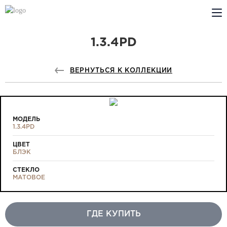
1.3.4PD
КОМПАНИЯ
PROFILDOORS
ВЕРНУТЬСЯ К КОЛЛЕКЦИИ
PROFILDOORS ORANGE
ГДЕ КУПИТЬ
МОДЕЛЬ
1.3.4PD
СОТРУДНИЧЕСТВО
ЦВЕТ
БЛЭК
ТЕХПОДДЕРЖКА
СТЕКЛО
МАТОВОЕ
ГДЕ КУПИТЬ
Проекты