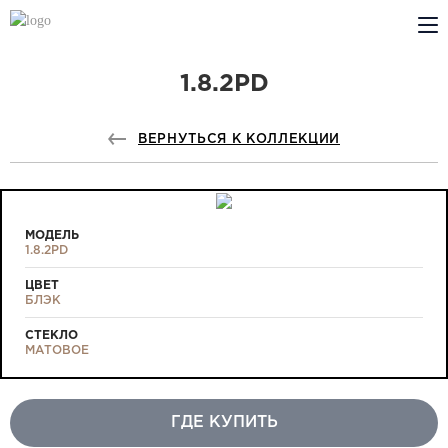
1.8.2PD
КОМПАНИЯ
PROFILDOORS
ВЕРНУТЬСЯ К КОЛЛЕКЦИИ
PROFILDOORS ORANGE
ГДЕ КУПИТЬ
МОДЕЛЬ
1.8.2PD
СОТРУДНИЧЕСТВО
ЦВЕТ
БЛЭК
ТЕХПОДДЕРЖКА
СТЕКЛО
МАТОВОЕ
ГДЕ КУПИТЬ
Проекты